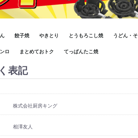
ん
餃子焼
やきとり
とうもろこし焼
うどん・そ
ンロ
式自動点火
式マッチ点火
式自動点火
式マッチ点火
フッ素コート付
スタンダード/ダブル
スタンダード/シング
デラックス/シングル
デラックス/ダブル
まとめておトク
小型
専門店
炭火焼
てっぱんたこ焼
シングル
ダブル
ル
く表記
Pタイ
イプ)
プレス鉄
(HMタ
Pタイ
イプ)
プレス鉄
(HMタ
Pタイ
イプ)
プレス鉄
(HMタ
Pタイ
イプ)
プレス鉄
(HMタ
Pタイ
イプ)
プレス鉄
(HMタ
Pタイ
イプ)
プレス鉄
(HMタ
ンロ
ンロ
ンロ
ンロ
ロリー
バーナー
バーナー
鉄板
ガス器具
ガス管セット
カス受け
18穴
28穴
株式会社厨房キング
相澤友人