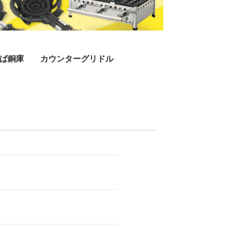
ば銅庫
カウンターグリドル
プレス
ラインミガキプレス
三方付黒