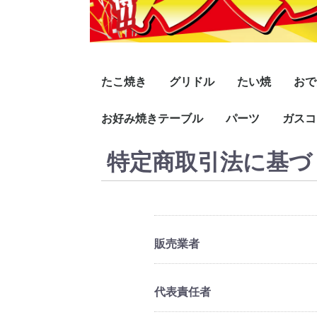
たこ焼き
グリドル
たい焼
おで
15穴
18穴
28穴
24穴
32穴
セラミック加工
SHシリーズ
お好み焼きテーブル
卓上用スタンダード
高足スタンダード
プレス鉄板
卓上用引出付
高足組立式
卓上用温度調節機能付
高足温度調節機能付
極厚シリーズ
バック排気式
パーツ
大たい6匹
子たい6匹
ミニたい24匹
ガスコ
直火
直火
湯煎
湯煎
高脚タイプ 2本脚 スチ
高脚タイプ 2本脚 木製
高脚タイプ 4本脚 木製
座卓タイプ 2本脚 スチ
座卓タイプ 2本脚 木製
座卓タイプ 4本脚 木
特定商取引法に基づ
グリドル
たこ焼
ガスコンロ
黒プレス鉄板(
黒平鉄板(Hタ
ラインミガキ
ラインミガキ平
黒プレス鉄板(
黒平鉄板(Hタ
ラインミガキ
ラインミガキ平
黒プレス鉄板(
黒平鉄板(Hタ
ラインミガキ
ラインミガキ平
黒プレス鉄板(
黒平鉄板(Hタ
ラインミガキ
ラインミガキ平
黒プレス鉄板(
黒平鉄板(Hタ
ラインミガキ
ラインミガキ平
黒プレス鉄板(
黒平鉄板(Hタ
ラインミガキ
ラインミガキ平
１重コ
2重コ
3重コ
4重コ
ハイカ
リード
リング
ール製
ール製
製 掘ごたつ仕様
プ)
板(PMタイプ)
イプ)
プ)
板(PMタイプ)
イプ)
プ)
板(PMタイプ)
イプ)
プ)
板(PMタイプ)
イプ)
プ)
板(PMタイプ)
イプ)
プ)
板(PMタイプ)
イプ)
販売業者
代表責任者