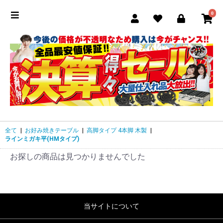
0
全て
|
お好み焼きテーブル
|
高脚タイプ 4本脚 木製
|
ラインミガキ平(HMタイプ)
お探しの商品は見つかりませんでした
当サイトについて