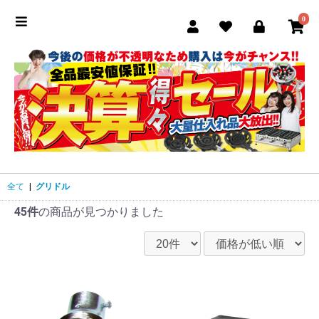
0
全て
|
グリドル
45件
の商品が見つかりました