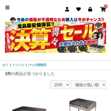
0
全て
|
グリドル
|
バック排気式
2件
の商品が見つかりました