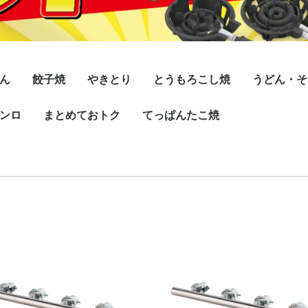
ん
餃子焼
やきとり
とうもろこし焼
うどん・そ
ンロ
式自動点火
式マッチ点火
式自動点火
式マッチ点火
フッ素コート付
スタンダード/ダブル
スタンダード/シング
デラックス/シングル
デラックス/ダブル
まとめておトク
小型
専門店
炭火焼
てっぱんたこ焼
シングル
ダブル
ル
Pタイ
イプ)
プレス鉄
(HMタ
Pタイ
イプ)
プレス鉄
(HMタ
Pタイ
イプ)
プレス鉄
(HMタ
Pタイ
イプ)
プレス鉄
(HMタ
Pタイ
イプ)
プレス鉄
(HMタ
Pタイ
イプ)
プレス鉄
(HMタ
ンロ
ンロ
ンロ
ンロ
ロリー
バーナー
バーナー
鉄板
ガス器具
ガス管セット
カス受け
18穴
28穴