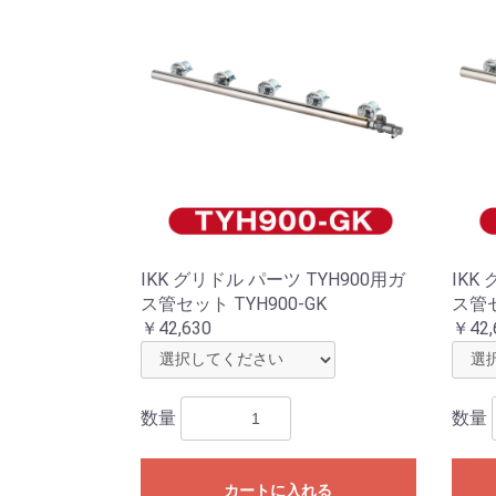
IKK グリドル パーツ TYH900用ガ
IKK
ス管セット TYH900-GK
ス管セ
￥42,630
￥42,
数量
数量
カートに入れる