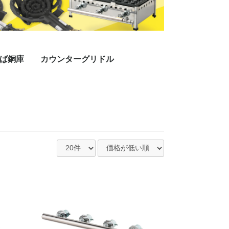
ば銅庫
カウンターグリドル
プレス
ラインミガキプレス
三方付黒