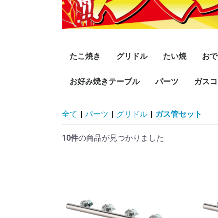
たこ焼き
グリドル
たい焼
おで
15穴
18穴
28穴
24穴
32穴
セラミック加工
SHシリーズ
お好み焼きテーブル
卓上用スタンダード
高足スタンダード
プレス鉄板
卓上用引出付
高足組立式
卓上用温度調節機能付
高足温度調節機能付
極厚シリーズ
バック排気式
パーツ
大たい6匹
子たい6匹
ミニたい24匹
ガスコ
直火
直火
湯煎
湯煎
高脚タイプ 2本脚 スチ
高脚タイプ 2本脚 木製
高脚タイプ 4本脚 木製
座卓タイプ 2本脚 スチ
座卓タイプ 2本脚 木製
座卓タイプ 4本脚 木
グリドル
たこ焼
ガスコンロ
黒プレス鉄板(
黒平鉄板(Hタ
ラインミガキ
ラインミガキ平
黒プレス鉄板(
黒平鉄板(Hタ
ラインミガキ
ラインミガキ平
黒プレス鉄板(
黒平鉄板(Hタ
ラインミガキ
ラインミガキ平
黒プレス鉄板(
黒平鉄板(Hタ
ラインミガキ
ラインミガキ平
黒プレス鉄板(
黒平鉄板(Hタ
ラインミガキ
ラインミガキ平
黒プレス鉄板(
黒平鉄板(Hタ
ラインミガキ
ラインミガキ平
１重コ
2重コ
3重コ
4重コ
ハイカ
リード
リング
全て
|
パーツ
|
グリドル
|
ガス管セット
ール製
ール製
製 掘ごたつ仕様
プ)
板(PMタイプ)
イプ)
プ)
板(PMタイプ)
イプ)
プ)
板(PMタイプ)
イプ)
プ)
板(PMタイプ)
イプ)
プ)
板(PMタイプ)
イプ)
プ)
板(PMタイプ)
イプ)
10件
の商品が見つかりました