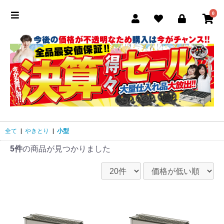
0
全て
|
やきとり
|
小型
5件
の商品が見つかりました