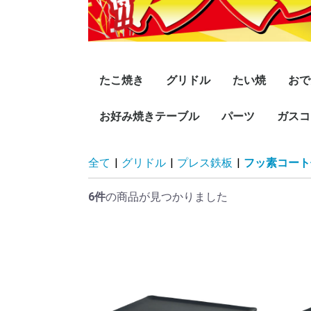
たこ焼き
グリドル
たい焼
おで
15穴
18穴
28穴
24穴
32穴
セラミック加工
SHシリーズ
お好み焼きテーブル
卓上用スタンダード
高足スタンダード
プレス鉄板
卓上用引出付
高足組立式
卓上用温度調節機能付
高足温度調節機能付
極厚シリーズ
バック排気式
パーツ
大たい6匹
子たい6匹
ミニたい24匹
ガスコ
直火
直火
湯煎
湯煎
高脚タイプ 2本脚 スチ
高脚タイプ 2本脚 木製
高脚タイプ 4本脚 木製
座卓タイプ 2本脚 スチ
座卓タイプ 2本脚 木製
座卓タイプ 4本脚 木
グリドル
たこ焼
ガスコンロ
黒プレス鉄板(
黒平鉄板(Hタ
ラインミガキ
ラインミガキ平
黒プレス鉄板(
黒平鉄板(Hタ
ラインミガキ
ラインミガキ平
黒プレス鉄板(
黒平鉄板(Hタ
ラインミガキ
ラインミガキ平
黒プレス鉄板(
黒平鉄板(Hタ
ラインミガキ
ラインミガキ平
黒プレス鉄板(
黒平鉄板(Hタ
ラインミガキ
ラインミガキ平
黒プレス鉄板(
黒平鉄板(Hタ
ラインミガキ
ラインミガキ平
１重コ
2重コ
3重コ
4重コ
ハイカ
リード
リング
全て
|
グリドル
|
プレス鉄板
|
フッ素コート
ール製
ール製
製 掘ごたつ仕様
プ)
板(PMタイプ)
イプ)
プ)
板(PMタイプ)
イプ)
プ)
板(PMタイプ)
イプ)
プ)
板(PMタイプ)
イプ)
プ)
板(PMタイプ)
イプ)
プ)
板(PMタイプ)
イプ)
6件
の商品が見つかりました