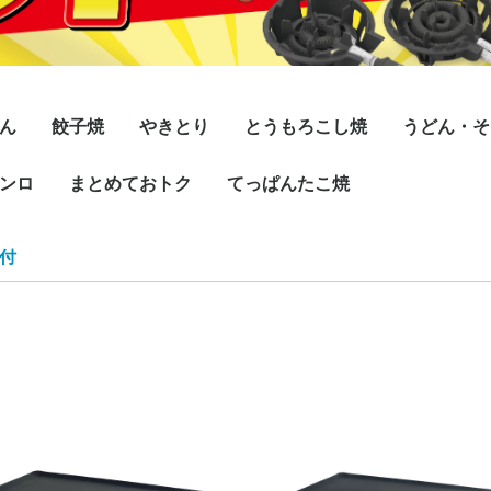
ん
餃子焼
やきとり
とうもろこし焼
うどん・そ
ンロ
式自動点火
式マッチ点火
式自動点火
式マッチ点火
フッ素コート付
スタンダード/ダブル
スタンダード/シング
デラックス/シングル
デラックス/ダブル
まとめておトク
小型
専門店
炭火焼
てっぱんたこ焼
シングル
ダブル
ル
Pタイ
イプ)
プレス鉄
(HMタ
Pタイ
イプ)
プレス鉄
(HMタ
Pタイ
イプ)
プレス鉄
(HMタ
Pタイ
イプ)
プレス鉄
(HMタ
Pタイ
イプ)
プレス鉄
(HMタ
Pタイ
イプ)
プレス鉄
(HMタ
ンロ
ンロ
ンロ
ンロ
ロリー
バーナー
バーナー
鉄板
ガス器具
ガス管セット
カス受け
18穴
28穴
付