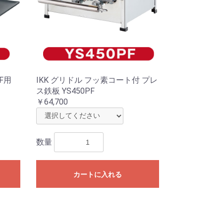
PF用
IKK グリドル フッ素コート付 プレ
ス鉄板 YS450PF
￥64,700
数量
カートに入れる