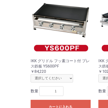
IKK グリドル フッ素コート付 プレ
IKK
ス鉄板 YS600PF
ス鉄板
￥84,220
￥102
数量
数量
カートに入れる