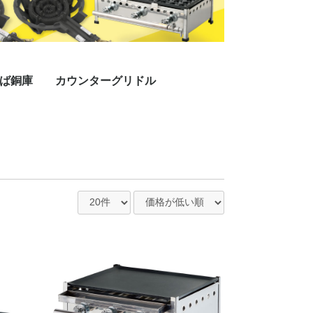
ば銅庫
カウンターグリドル
プレス
ラインミガキプレス
三方付黒