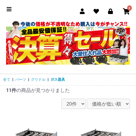
0
全て
|
パーツ
|
グリドル
|
ガス器具
11件
の商品が見つかりました